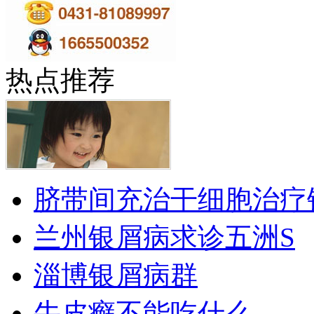
热点推荐
脐带间充治干细胞治疗
兰州银屑病求诊五洲S
淄博银屑病群
牛皮癣不能吃什么