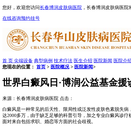
您好，欢迎您访问
长春博润皮肤病医院
，长春博润皮肤病医院
在线咨询
预约挂号
首 页
尖端设备
典型病例
技术疗法
医生介绍
医院新闻
医院介
您现在的位置：
首页
>
医院概况
>
医院新闻
>
世界白癜风日·博润公益基金援
来源：长春博润皮肤病医院 点击：
白癜风是一种常见的后天性、限局性或泛发性皮肤色素脱失病，
达2000多万，由于缺乏足够的科普引导，加之专业白癜风诊
面对来自包括求职、婚恋等方面的社会歧视。