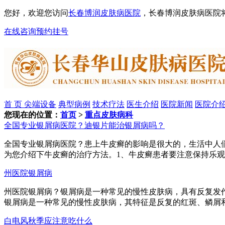
您好，欢迎您访问
长春博润皮肤病医院
，长春博润皮肤病医院
在线咨询
预约挂号
首 页
尖端设备
典型病例
技术疗法
医生介绍
医院新闻
医院介
您现在的位置：
首页
>
重点皮肤病科
全国专业银屑病医院？迪银片能治银屑病吗？
全国专业银屑病医院？患上牛皮癣的影响是很大的，生活中人
为您介绍下牛皮癣的治疗方法。1、牛皮癣患者要注意保持乐观
州医院银屑病
州医院银屑病？银屑病是一种常见的慢性皮肤病，具有反复发
银屑病是一种常见的慢性皮肤病，其特征是反复的红斑、鳞屑和斑
白电风秋季应注意吃什么