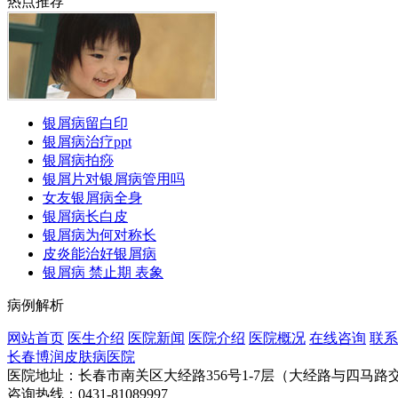
热点推荐
银屑病留白印
银屑病治疗ppt
银屑病拍痧
银屑片对银屑病管用吗
女友银屑病全身
银屑病长白皮
银屑病为何对称长
皮炎能治好银屑病
银屑病 禁止期 表象
病例解析
网站首页
医生介绍
医院新闻
医院介绍
医院概况
在线咨询
联系
长春博润皮肤病医院
医院地址：长春市南关区大经路356号1-7层（大经路与四马路
咨询热线：0431-81089997