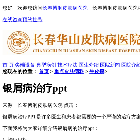
您好，欢迎您访问
长春博润皮肤病医院
，长春博润皮肤病医院
在线咨询
预约挂号
首 页
尖端设备
典型病例
技术疗法
医生介绍
医院新闻
医院介
您现在的位置：
首页
>
重点皮肤病科
>
牛皮癣
>
银屑病治疗ppt
来源：长春博润皮肤病医院 点击：
银屑病治疗PPT是许多医生和患者都需要的一个严谨的治疗
下面我将为大家详细介绍银屑病的治疗ppt：
1. 治疗目标