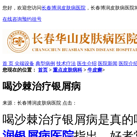
您好，欢迎您访问
长春博润皮肤病医院
，长春博润皮肤病医院
在线咨询
预约挂号
首 页
尖端设备
典型病例
技术疗法
医生介绍
医院新闻
医院介
您现在的位置：
首页
>
重点皮肤病科
>
牛皮癣
>
喝沙棘治疗银屑病
来源：长春博润皮肤病医院 点击：
喝沙棘治疗银屑病是真的
润银屑病医院
指出，好者