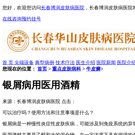
您好，欢迎您访问
长春博润皮肤病医院
，长春博润皮肤病医院
在线咨询
预约挂号
首 页
尖端设备
典型病例
技术疗法
医生介绍
医院新闻
医院介
您现在的位置：
首页
>
重点皮肤病科
>
牛皮癣
>
银屑病用医用酒精
来源：长春博润皮肤病医院 点击：
可以治疗吗？使用方法和注意事项是什么？
银屑病是一种慢性炎症性皮肤疾病，可能涉及到免疫系统的异
医用酒精主要是乙醇和水的混合物，在一定浓度下具有很强的